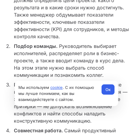
должны определить цели проекта: какого
результата и в какие сроки нужно достигнуть.
Также менеджер обдумывает показатели
эффективности, ключевые показатели
эффективности (KPI) для сотрудников, и методы
контроля качества.
Подбор команды.
Руководитель выбирает
исполнителей, распределяет роли в бизнес-
проекте, а также вводит команду в курс дела.
На этом этапе нужно выбрать способ
коммуникации и познакомить коллег.
Притирка.
У сотрудников могут быть разные
Мы используем
cookie
. С их помощью
Ок
взгляды на задачи и способы их достижения —
мы лучше понимаем, как вы
это нормально. Цель руководителя на этапе
взаимодействуете с сайтом.
притирки — не допускать возникновение
конфликтов и найти способы наладить
конструктивную коммуникацию.
Совместная работа.
Самый продуктивный