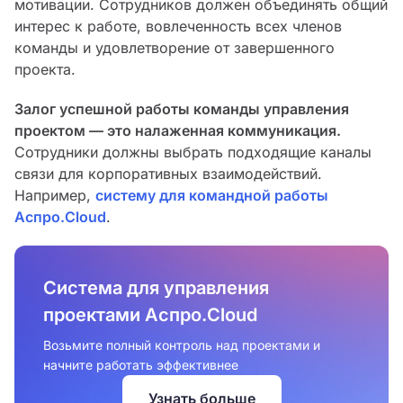
мотивации. Сотрудников должен объединять общий
интерес к работе, вовлеченность всех членов
команды и удовлетворение от завершенного
проекта.
Залог успешной работы команды управления
проектом — это налаженная коммуникация.
Сотрудники должны выбрать подходящие каналы
связи для корпоративных взаимодействий.
Например,
с
ис
тему для командной работы
Аспро.Cloud
.
Система для управления
проектами Аспро.Cloud
Возьмите полный контроль над проектами и
начните работать эффективнее
Узнать больше