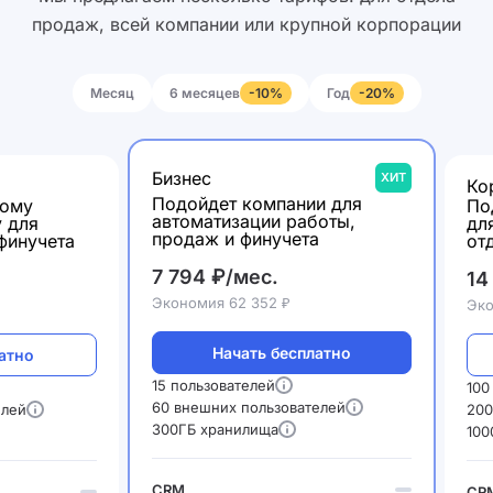
продаж, всей компании или крупной корпорации
Месяц
6 месяцев
Год
-10%
-20%
Бизнес
ХИТ
Ко
Подойдет компании для
шому
По
автоматизации работы,
у для
дл
продаж и финучета
финучета
от
7 794 ₽/мес.
14
Экономия 62 352 ₽
Эко
Начать бесплатно
атно
15 пользователей
100
60 внешних пользователей
елей
200
300ГБ хранилища
100
CRM
CR