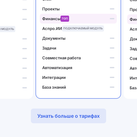
Проекты
Пр
Финансы
ТОП
Фи
Аспро.ИИ
ПОДКЛЮЧАЕМЫЙ МОДУЛЬ
Ас
 МОДУЛЬ
Документы
До
Задачи
Зад
Совместная работа
Сов
Автоматизация
Авт
Интеграции
Инт
База знаний
Баз
Узнать больше о тарифах