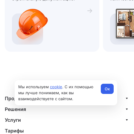
Мы используем
cookie
. С их помощью
Ок
мы лучше понимаем, как вы
Продукты
взаимодействуете с сайтом.
Управление клиентами (CRM)
Решения
Проекты
ИТ-компании
Услуги
Финансы
Строительные компании
Внедрение системы управления клиентами
Тарифы