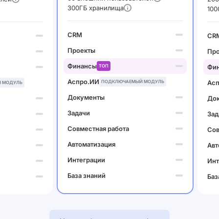
300ГБ хранилища
100
CRM
CR
Проекты
Пр
Финансы
ТОП
Фи
Аспро.ИИ
ПОДКЛЮЧАЕМЫЙ МОДУЛЬ
Ас
 МОДУЛЬ
Документы
До
Задачи
Зад
Совместная работа
Сов
Автоматизация
Авт
Интеграции
Инт
База знаний
Баз