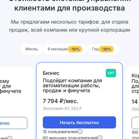
клиентами для производства
Мы предлагаем несколько тарифов: для отдела
продаж, всей компании или крупной корпорации
Месяц
6 месяцев
Год
-10%
-20%
Бизнес
ХИТ
Ко
Подойдет компании для
шому
По
автоматизации работы,
у для
дл
продаж и финучета
финучета
от
7 794 ₽/мес.
14
Экономия 62 352 ₽
Эко
Начать бесплатно
атно
15 пользователей
100
60 внешних пользователей
елей
200