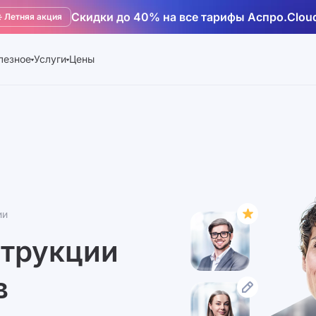
Скидки до 40% на все тарифы Аспро.Clou
️ Летняя акция
лезное
Услуги
Цены
ии
струкции
в