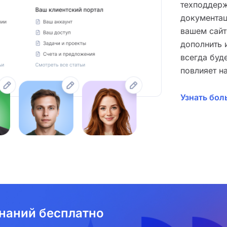
техподдерж
документац
вашем сайт
дополнить 
всегда буд
повлияет н
Узнать бол
наний бесплатно