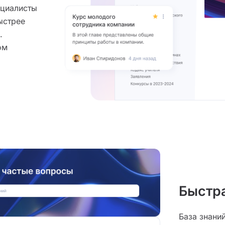
ециалисты
ыстрее
.
ом
Быстра
База знани