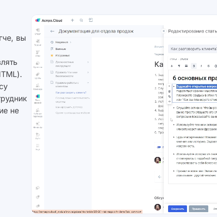
че, вы
влять
HTML).
су
трудник
ие не