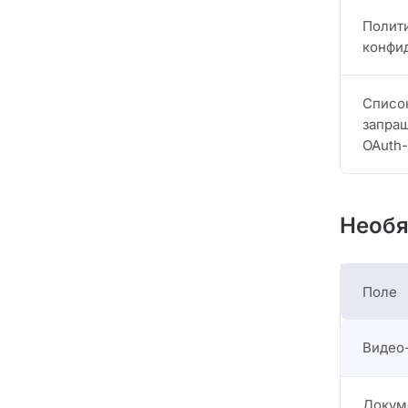
Полит
конфи
Списо
запра
OAuth
Необя
Поле
Видео
Докум