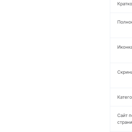
Кратк
Полно
Иконк
Скрин
Катег
Сайт 
стран