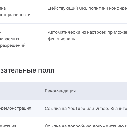
ика
Действующий URL политики конфиде
денциальности
к
Автоматически из настроек приложе
шиваемых
функционалу
-разрешений
зательные поля
Рекомендация
-демонстрация
Ссылка на YouTube или Vimeo. Значит
ентация
Ссылка на подробную документацию 