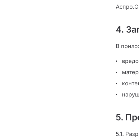
Аспро.C
4. З
В прило
вредо
матер
конте
наруш
5. П
5.1. Ра