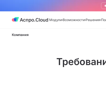
☀
Модули
Возможности
Решения
По
Компания
Требован