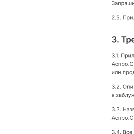
Запраши
2.5. Пр
3. Т
3.1. Пр
Аспро.C
или про
3.2. Оп
в заблу
3.3. На
Аспро.C
3.4. Вс