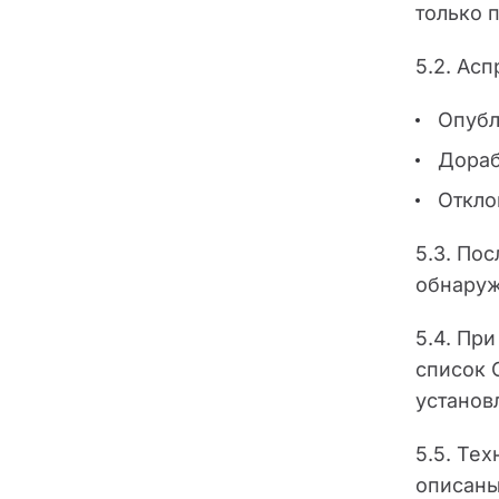
только 
5.2. Ас
Опубл
Дораб
Откло
5.3. По
обнаруж
5.4. Пр
список 
установ
5.5. Те
описаны