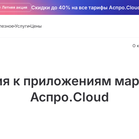
Скидки до 40% на все тарифы Аспро.Clou
️ Летняя акция
лезное
Услуги
Цены
О 
ия к приложениям мар
Аспро.Cloud