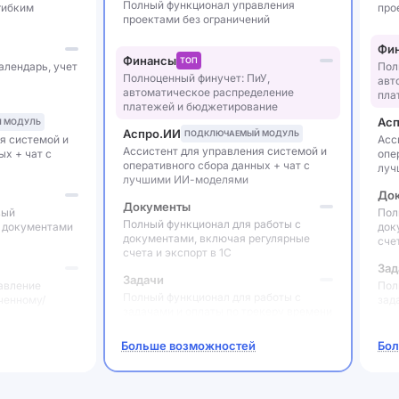
Полный функционал управления
гибким
про
проектами без ограничений
Фи
Финансы
ТОП
алендарь, учет
Пол
Полноценный финучет: ПиУ,
авт
автоматическое распределение
пла
платежей и бюджетирование
Ас
 МОДУЛЬ
Аспро.ИИ
ПОДКЛЮЧАЕМЫЙ МОДУЛЬ
я системой и
Асс
Ассистент для управления системой и
ых + чат с
опе
оперативного сбора данных + чат с
луч
лучшими ИИ-моделями
До
Документы
вый
Пол
Полный функционал для работы с
с документами
док
документами, включая регулярные
сче
счета и экспорт в 1С
Зад
Задачи
авление
Пол
Полный функционал для работы с
аченному/
зад
задачами и оплаты по трекеру времени
Сов
Больше возможностей
Бол
Совместная работа
ей,
Вес
Группы пользователей для простого
и и структура
сов
распределения прав доступа