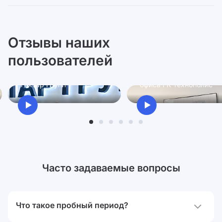
Отзывы наших
пользователей
Ксения
Антон
Директор по персоналу
Руководитель проектно
Гектар Групп
офиса ГК Технополис
Часто задаваемые вопросы
Что такое пробный период?