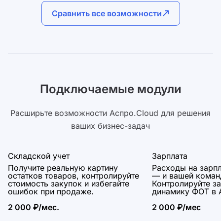
Авт
Сравнить все возможности
Автоматизация
 воронках
Без
Без ограничения на количество
авт
автодействий в системе
Инт
Интеграции
ии
Все
Все доступные интеграции
Подключаемые модули
Баз
База знаний
ступна для
Пол
Полный функционал базы знаний без
о ссылке
огр
Расширьте возможности Аспро.Cloud для решения
ограничений
ваших бизнес-задач
Складской учет
Зарплата
Получите реальную картину
Расходы на зарп
остатков товаров, контролируйте
— и вашей коман
стоимость закупок и избегайте
Контролируйте з
ошибок при продаже.
динамику ФОТ в 
2 000 ₽/мес.
2 000 ₽/мес