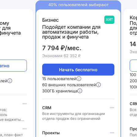
40% пользователей выбирают
Ко
Бизнес
ХИТ
шому
По
Подойдет компании для
у для
дл
автоматизации работы,
финучета
от
продаж и финучета
14
7 794 ₽/мес.
Эко
Экономия 62 352 ₽
атно
Начать бесплатно
100
15 пользователей
елей
200
60 внешних пользователей
100
300ГБ хранилища
CR
CRM
тов:
Все
Все инструменты для организации
роль
отд
отдела продаж без ограничений
ые виджеты
Пр
Проекты
а, план-факт
Пол