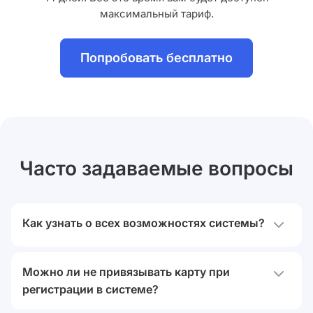
максимальный тариф.
Попробовать бесплатно
Часто задаваемые вопросы
Как узнать о всех возможностях системы?
Аспро.Cloud — система для интернет-магазина с
Можно ли не привязывать карту при
множеством модулей. Чтобы узнать обо всех
регистрации в системе?
возможностях системы и сценариях их
применения, запишитесь на
бесплатную