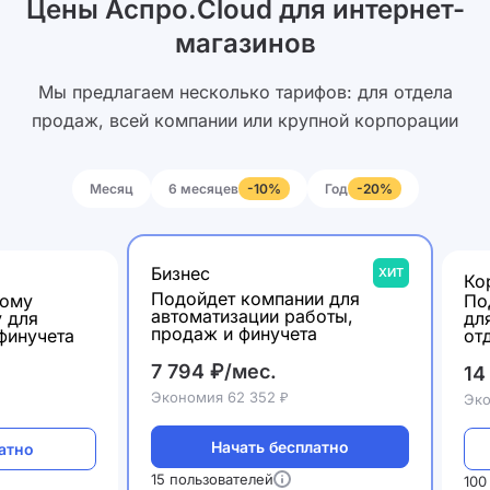
Цены Аспро.Cloud для интернет-
магазинов
Мы предлагаем несколько тарифов: для отдела
продаж, всей компании или крупной корпорации
Месяц
6 месяцев
Год
-10%
-20%
Бизнес
ХИТ
Ко
Подойдет компании для
шому
По
автоматизации работы,
у для
дл
продаж и финучета
финучета
от
7 794 ₽/мес.
14
Экономия 62 352 ₽
Эко
Начать бесплатно
атно
15 пользователей
100