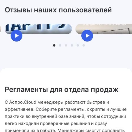
Отзывы наших пользователей
Ксения
Антон
Директор по персоналу
Руководитель проектно
Гектар Групп
офиса ГК Технополис
Регламенты для отдела продаж
С Аспро.Cloud менеджеры работают быстрее и
эффективнее. Соберите регламенты, скрипты и лучшие
практики во внутренней базе знаний, чтобы сотрудники
легко находили проверенные решения и сразу
применяли их в работе. Менеджеры смогут дополнять