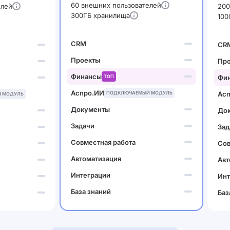
60 внешних пользователей
елей
200
300ГБ хранилища
100
CRM
CR
Проекты
Пр
Финансы
ТОП
Фи
Аспро.ИИ
ПОДКЛЮЧАЕМЫЙ МОДУЛЬ
Ас
 МОДУЛЬ
Документы
До
Задачи
Зад
Совместная работа
Сов
Автоматизация
Авт
Интеграции
Инт
База знаний
Баз