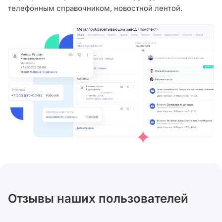
телефонным справочником, новостной лентой.
Отзывы наших пользователей
Ксения
Антон
Директор по персоналу
Руководитель проектно
Гектар Групп
офиса ГК Технополис