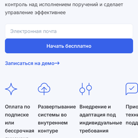
контроль над исполнением поручений и сделает
управление эффективнее
Начать бесплатно
Согласен на обработку
персональных данных
и с
Записаться на демо
условиями оферты
.
Оплата по
Развертывание
Внедрение и
Прио
подписке
системы во
адаптация под
техн
или
внутреннем
индивидуальные
под
бессрочная
контуре
требования