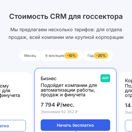
Стоимость CRM для госсектора
Мы предлагаем несколько тарифов: для отдела
продаж, всей компании или крупной корпорации
Месяц
6 месяцев
Год
-10%
-20%
Бизнес
ХИТ
Ко
Подойдет компании для
шому
По
автоматизации работы,
у для
дл
продаж и финучета
финучета
от
7 794 ₽/мес.
14
Экономия 62 352 ₽
Эко
Начать бесплатно
атно