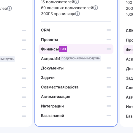
15 пользователей
100
60 внешних пользователей
елей
200
300ГБ хранилища
100
CRM
CR
Проекты
Пр
Финансы
ТОП
Фи
Аспро.ИИ
ПОДКЛЮЧАЕМЫЙ МОДУЛЬ
Ас
 МОДУЛЬ
Документы
До
Задачи
Зад
Совместная работа
Сов
Автоматизация
Авт
Интеграции
Инт
База знаний
Баз