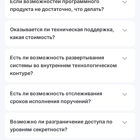
Если возможностей программного
продукта не достаточно, что делать?
Обратитесь к нам, и мы обсудим доработки
Оказывается ли техническая поддержка,
необходимого функционала
какая стоимость?
Техническая поддержка оказывается в рамках
Есть ли возможность развертывания
договора, возможна фиксация индивидуальных
системы во внутреннем технологическом
требований к SLA
контуре?
Да, такая возможность есть
Есть ли возможность отслеживания
сроков исполнения поручений?
Да, конечно. В Аспро.Cloud есть
встроенный таск-
Возможно ли разграничение доступа по
трекер
. Создавайте поручения, назначайте
уровням секретности?
ответственных и устанавливайте дедлайны.
Система напоминает о крайнем сроке, формирует