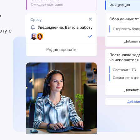
ь
оту с