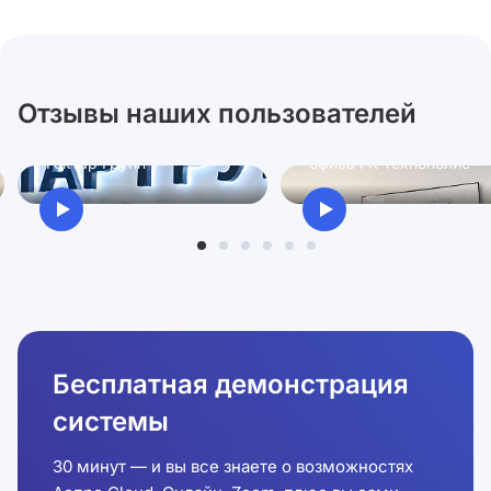
Отзывы наших пользователей
Ксения
Антон
Директор по персоналу
Руководитель проектно
Гектар Групп
офиса ГК Технополис
Бесплатная демонстрация
системы
30 минут — и вы все знаете о возможностях