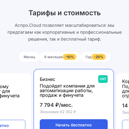
Тарифы и стоимость
Аспро.Cloud позволяет масштабироваться: мы
предлагаем как корпоративные и профессиональные
решения, так и бесплатный тариф.
Месяц
6 месяцев
Год
-10%
-20%
Бизнес
ХИТ
Ко
Подойдет компании для
шому
По
автоматизации работы,
у для
дл
продаж и финучета
финучета
от
7 794 ₽/мес.
14
Экономия 62 352 ₽
Эко
Начать бесплатно
атно