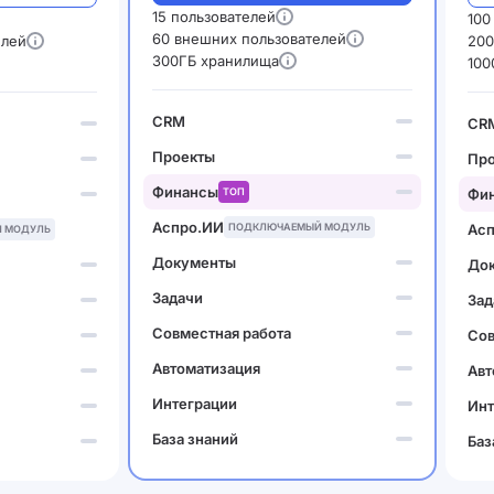
15 пользователей
100
60 внешних пользователей
елей
200
300ГБ хранилища
100
CRM
CR
Проекты
Пр
Финансы
ТОП
Фи
Аспро.ИИ
ПОДКЛЮЧАЕМЫЙ МОДУЛЬ
Ас
 МОДУЛЬ
Документы
До
Задачи
Зад
Совместная работа
Сов
Автоматизация
Авт
Интеграции
Инт
База знаний
Баз