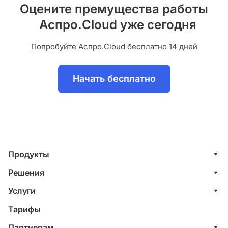
Оцените премущества работы
Аспро.Cloud уже сегодня
Попробуйте Аспро.Cloud бесплатно 14 дней
Начать бесплатно
Продукты
Управление клиентами (CRM)
Решения
Проекты
ИТ-компании
Услуги
Финансы
Строительные компании
Внедрение системы управления клиентами
Тарифы
Счета и акты
Веб-студии
Внедрение финансового учета
Партнерам