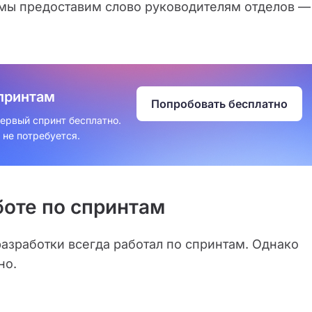
, мы предоставим слово руководителям отделов —
принтам
Попробовать бесплатно
первый спринт бесплатно.
 не потребуется.
боте по спринтам
азработки всегда работал по спринтам. Однако
но.