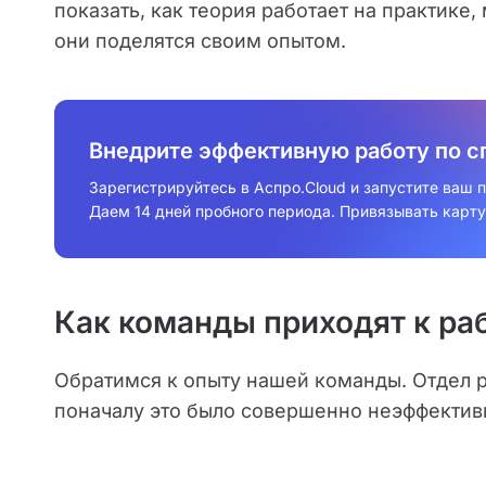
показать, как теория работает на практике
они поделятся своим опытом.
Внедрите эффективную работу по с
Зарегистрируйтесь в Аспро.Cloud и запустите ваш 
Даем 14 дней пробного периода. Привязывать карту
Как команды приходят к ра
Обратимся к опыту нашей команды. Отдел р
поначалу это было совершенно неэффектив