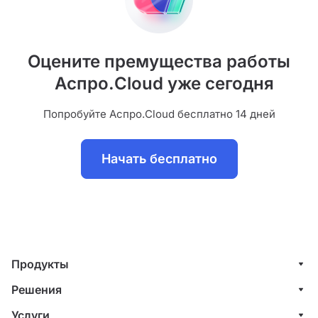
Оцените премущества работы
Аспро.Cloud уже сегодня
Попробуйте Аспро.Cloud бесплатно 14 дней
Начать бесплатно
Продукты
Управление клиентами (CRM)
Решения
Проекты
ИТ-компании
Услуги