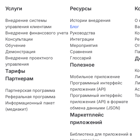
Услуги
Ресурсы
К
Внедрение системы
Истории внедрения
О 
управления клиентами
Блог
Ва
Внедрение финансового учета
Руководства
Ко
Консультации
Интеграции
Ре
Обучение
Мероприятия
От
Демонстрация
Сравнения
Па
Внедрение проектного
Глоссарий
Д
управления
Полезное
Тарифы
Ко
Мобильное приложение
Ли
Партнерам
Программный интерфейс
Ли
приложения (API)
Ас
Партнерская программа
Программный интерфейс
То
Реферальная программа
приложения (API) в формате
Информационный пакет
обмена данными (JSON)
(медиакит)
Маркетплейс
приложений
Библиотека для приложений в