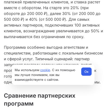
платежей привлеченных клиентов, и ставка растет
вместе с оборотом. На старте это 20% (при
обороте до 200 000 ₽), далее 30% (от 200 000 до
500 000 ₽) и 40% (от 500 000 ₽). Для самых
активных партнеров, подключивших 100 активных
клиентов, вознаграждение увеличивается до 50% и
выплачивается без ограничения по сроку.
Программа особенно выгодна агентствам и
специалистам, работающим с локальным бизнесом
и сферой услуг. Типичный сценарий: партнер
запускает рекламу салону или клинике, видит
проблему с записью и предлагает YCLIENTS как
Мы используем
cookie
. С их помощью
Ок
мы лучше понимаем, как вы
готовое решение — получает комиссию и
взаимодействуете с сайтом.
одновременно повышает эффективность рекламы.
Сравнение партнерских
программ