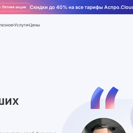
Скидки до 40% на все тарифы Аспро.Clou
️ Летняя акция
лезное
Услуги
Цены
ших