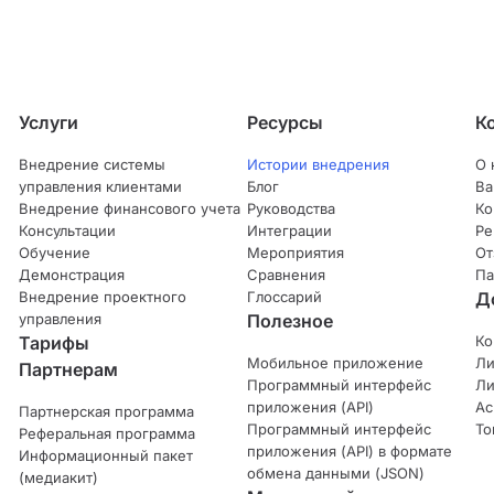
Услуги
Ресурсы
К
Внедрение системы
Истории внедрения
О 
управления клиентами
Блог
Ва
Внедрение финансового учета
Руководства
Ко
Консультации
Интеграции
Ре
Обучение
Мероприятия
От
Демонстрация
Сравнения
Па
Внедрение проектного
Глоссарий
Д
управления
Полезное
Тарифы
Ко
Мобильное приложение
Ли
Партнерам
Программный интерфейс
Ли
приложения (API)
Ас
Партнерская программа
Программный интерфейс
То
Реферальная программа
приложения (API) в формате
Информационный пакет
обмена данными (JSON)
(медиакит)