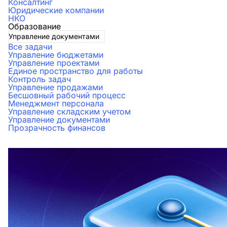
Консалтинг
Юридические компании
НКО
Образование
Управление документами
Все задачи
Управление бюджетами
Управление проектами
Единое пространство для работы
Контроль задач
Управление продажами
Бесшовный рабочий процесс
Менеджмент персонала
Управление складским учетом
Управление документами
Прозрачность финансов