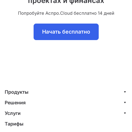
проектах и финансах
Попробуйте Аспро.Cloud бесплатно 14 дней
Начать бесплатно
Продукты
Управление клиентами (CRM)
Решения
Проекты
ИТ-компании
Услуги
Финансы
Строительные компании
Внедрение системы управления клиентами
Тарифы
Счета и акты
Веб-студии