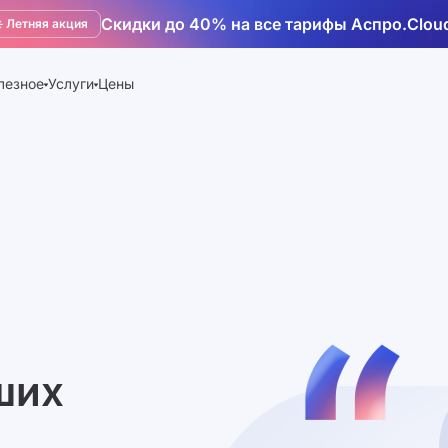
Скидки до 40% на все тарифы Аспро.Clou
️ Летняя акция
лезное
Услуги
Цены
ших