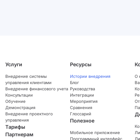
Услуги
Ресурсы
К
Внедрение системы
Истории внедрения
О 
управления клиентами
Блог
Ва
Внедрение финансового учета
Руководства
Ко
Консультации
Интеграции
Ре
Обучение
Мероприятия
От
Демонстрация
Сравнения
Па
Внедрение проектного
Глоссарий
Д
управления
Полезное
Тарифы
Ко
Мобильное приложение
Ли
Партнерам
Программный интерфейс
Ли