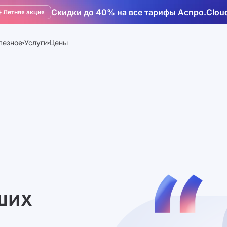
Скидки до 40% на все тарифы Аспро.Clou
️ Летняя акция
лезное
Услуги
Цены
ших