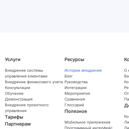
Услуги
Ресурсы
К
Внедрение системы
Истории внедрения
О 
управления клиентами
Блог
Ва
Внедрение финансового учета
Руководства
Ко
Консультации
Интеграции
Ре
Обучение
Мероприятия
От
Демонстрация
Сравнения
Па
Внедрение проектного
Глоссарий
Д
управления
Полезное
Тарифы
Ко
Мобильное приложение
Ли
Партнерам
Программный интерфейс
Ли