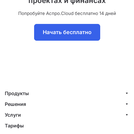
проектах и финансах
Попробуйте Аспро.Cloud бесплатно 14 дней
Начать бесплатно
Продукты
Управление клиентами (CRM)
Решения
Проекты
ИТ-компании
Услуги
Финансы
Строительные компании
Внедрение системы управления клиентами
Тарифы
Счета и акты
Веб-студии