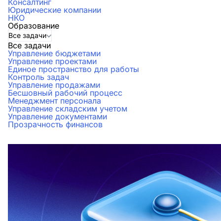
Консалтинг
Юридические компании
НКО
Образование
Все задачи
Все задачи
Управление бюджетами
Управление проектами
Единое пространство для работы
Контроль задач
Управление продажами
Бесшовный рабочий процесс
Менеджмент персонала
Управление складским учетом
Управление документами
Прозрачность финансов