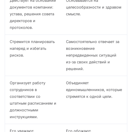
Действует на основании
Основывается на
документов компании:
целесообразности и здравом
устава, решения совета
смысле.
директоров и
протоколов.
Стремится планировать
Самостоятельно отвечает за
наперед и избегать
возникновение
рисков.
непредвиденных ситуаций
из-за своих действий и
решений.
Организует работу
Объединяет
сотрудников в
единомышленников, которые
соответствии со
стремятся к одной цели.
штатным расписанием и
должностными
инструкциями.
Его уважают.
Его обожают.