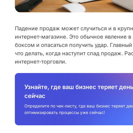
Падение продаж может случиться и в круп
интернет-магазине. Это обычное явление в 
боксом и опасаться получить удар. Главный в
что делать, когда наступит спад продаж. 
интернет-торговли.
Узнайте, где ваш бизнес теряет ден
сейчас
Определите по чек-листу, где ваш бизнес теряет ден
оптимизировать процессы уже сейчас!