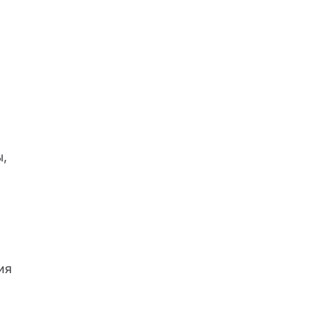
ы,
ия