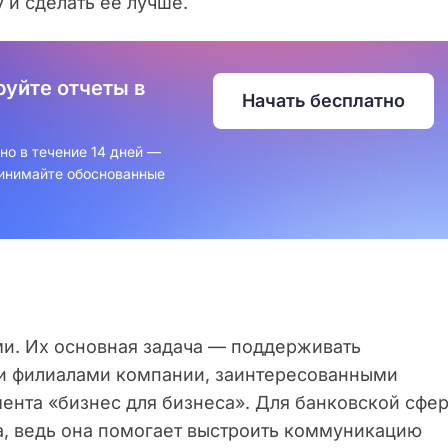
 и сделать ее лучше.
уйте отчеты в
Начать бесплатно
но в течение 14 дней —
ринимайте обоснованные
и. Их основная задача — поддерживать
и филиалами компании, заинтересованными
мента «бизнес для бизнеса». Для банковской сфе
а, ведь она помогает выстроить коммуникацию