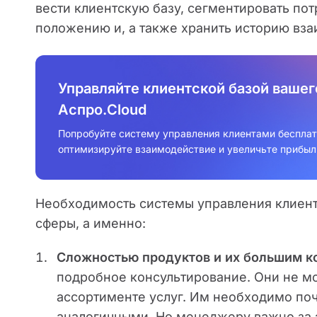
вести клиентскую базу, сегментировать по
положению и, а также хранить историю вза
Управляйте клиентской базой вашег
Аспро.Cloud
Попробуйте систему управления клиентами бесплат
оптимизируйте взаимодействие и увеличьте прибыл
Необходимость системы управления клиент
сферы, а именно:
Сложностью продуктов и их большим к
подробное консультирование. Они не мо
ассортименте услуг. Им необходимо поч
аналогичными. Но менеджеру важно за э