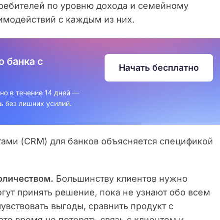
требителей по уровню дохода и семейному
имодействий с каждым из них.
о банка с
Начать бесплатно
но в течение 14 дней —
ь без лишних усилий.
ами (CRM) для банков объясняется спецификой
оличеством.
Большинству клиентов нужно
гут принять решение, пока не узнают обо всем
увствовать выгоды, сравнить продукт с
то время не потерять связь с клиентом и