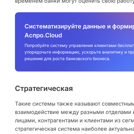
временем банки могут оценить свою работу
Систематизируйте данные и формир
Аспро.Cloud
Попробуйте систему управления клиентами бесплат
упорядочьте информацию, ускорьте аналитику и п
решения для роста банковского бизнеса.
Стратегическая
Такие системы также называют совместным
взаимодействие между разными отделами 
лицами, контрагентами и клиентами из сег
стратегическая система наиболее актуальн