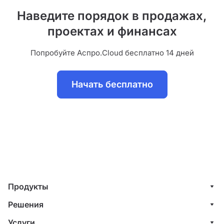
Наведите порядок в продажах,
проектах и финансах
Попробуйте Аспро.Cloud бесплатно 14 дней
Начать бесплатно
Продукты
Управление клиентами (CRM)
Решения
Проекты
ИТ-компании
Услуги