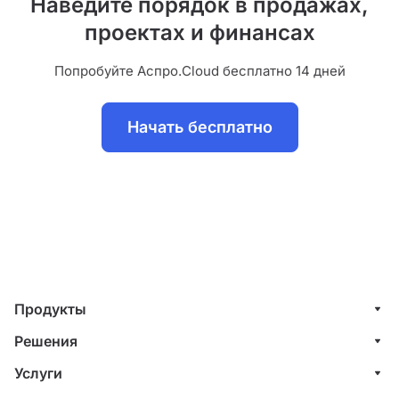
Наведите порядок в продажах,
проектах и финансах
Попробуйте Аспро.Cloud бесплатно 14 дней
Начать бесплатно
Продукты
Управление клиентами (CRM)
Решения
Проекты
ИТ-компании
Услуги
Финансы