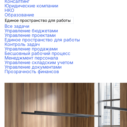
Консалтинг
Юридические компании
НКО
Образование
Единое пространство для работы
Все задачи
Управление бюджетами
Управление проектами
Единое пространство для работы
Контроль задач
Управление продажами
Бесшовный рабочий процесс
Менеджмент персонала
Управление складским учетом
Управление документами
Прозрачность финансов