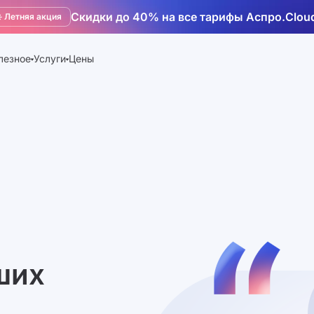
Скидки до 40% на все тарифы Аспро.Clou
️ Летняя акция
лезное
Услуги
Цены
ших