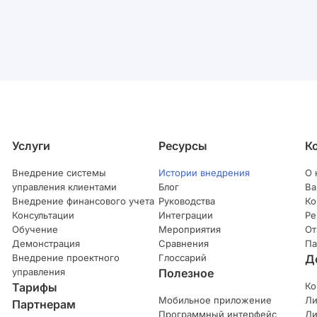
Услуги
Ресурсы
К
Внедрение системы
Истории внедрения
О 
управления клиентами
Блог
Ва
Внедрение финансового учета
Руководства
Ко
Консультации
Интеграции
Ре
Обучение
Мероприятия
От
Демонстрация
Сравнения
Па
Внедрение проектного
Глоссарий
Д
управления
Полезное
Тарифы
Ко
Мобильное приложение
Ли
Партнерам
Программный интерфейс
Ли