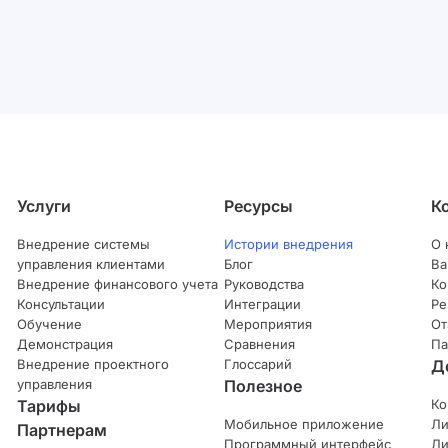
Услуги
Ресурсы
К
Внедрение системы
Истории внедрения
О 
управления клиентами
Блог
Ва
Внедрение финансового учета
Руководства
Ко
Консультации
Интеграции
Ре
Обучение
Мероприятия
От
Демонстрация
Сравнения
Па
Внедрение проектного
Глоссарий
Д
управления
Полезное
Тарифы
Ко
Мобильное приложение
Ли
Партнерам
Программный интерфейс
Ли