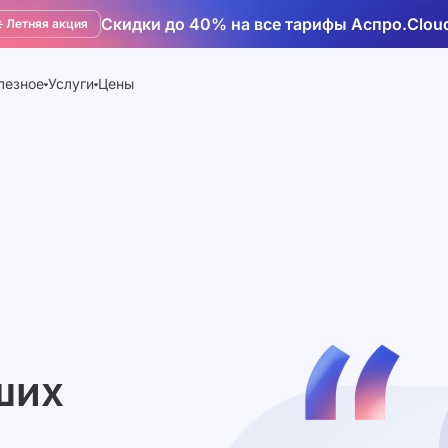
Скидки до 40% на все тарифы Аспро.Clou
️ Летняя акция
лезное
Услуги
Цены
ших