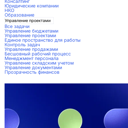
Консалтинг
Юридические компании
НКО
Образование
Управление проектами
Все задачи
Управление бюджетами
Управление проектами
Единое пространство для работы
Контроль задач
Управление продажами
Бесшовный рабочий процесс
Менеджмент персонала
Управление складским учетом
Управление документами
Прозрачность финансов