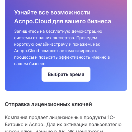
Узнайте все возможности
Аспро.Cloud для вашего бизнеса
Запишитесь на бесплатную демонстрацию
системы от наших экспертов. Проведем
короткую онлайн-встречу и покажем, как
Аспро.Cloud поможет автоматизировать
процессы и повысить эффективность именно в
вашем бизнесе.
Выбрать время
Отправка лицензионных ключей
Компания продает лицензионные продукты 1С-
Битрикс и Аспро. Для их активации пользователю
нужен ключ. Раньше в ARTGK менеджеры