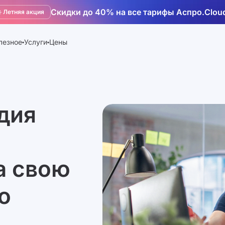
Скидки до 40% на все тарифы Аспро.Clou
️ Летняя акция
лезное
Услуги
Цены
удия
а свою
ю