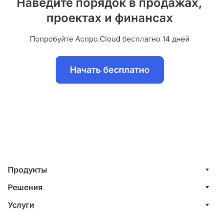
Наведите порядок в продажах,
проектах и финансах
Попробуйте Аспро.Cloud бесплатно 14 дней
Начать бесплатно
Продукты
Управление клиентами (CRM)
Решения
Проекты
ИТ-компании
Услуги
Финансы