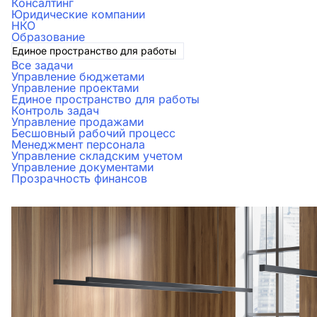
Консалтинг
Юридические компании
НКО
Образование
Единое пространство для работы
Все задачи
Управление бюджетами
Управление проектами
Единое пространство для работы
Контроль задач
Управление продажами
Бесшовный рабочий процесс
Менеджмент персонала
Управление складским учетом
Управление документами
Прозрачность финансов