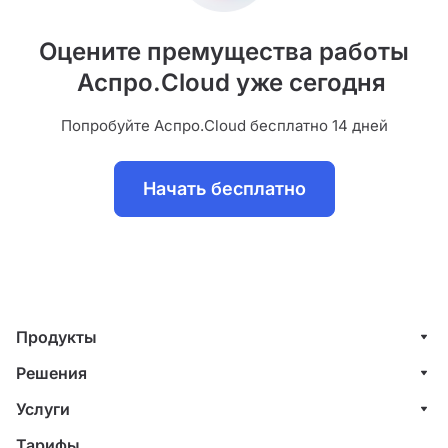
Оцените премущества работы
Аспро.Cloud уже сегодня
Попробуйте Аспро.Cloud бесплатно 14 дней
Начать бесплатно
Продукты
Управление клиентами (CRM)
Решения
Проекты
ИТ-компании
Услуги
Финансы
Строительные компании
Внедрение системы управления клиентами
Тарифы