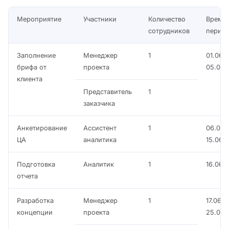
Мероприятие
Участники
Количество
Време
сотрудников
перио
Заполнение
Менеджер
1
01.06 –
брифа от
проекта
05.06
клиента
Представитель
1
заказчика
Анкетирование
Ассистент
1
06.06 
ЦА
аналитика
15.06
Подготовка
Аналитик
1
16.06
отчета
Разработка
Менеджер
1
17.06 –
концепции
проекта
25.06