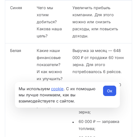
Синяя
Чего мы
Увеличить прибыль
хотим
компании. Для этого
добиться?
можно или снизить
Какова наша
расходы, или повысить
цель?
доходы.
Белая
Какие наши
Выручка за месяц — 648
финансовые
000 ₽ от продажи 60 тонн
показатели?
зерна. Для этого
И как можно
потребовалось 6 рейсов.
их улучшить?
Расходы за месяц — 640
Мы используем
cookie
. С их помощью
Ок
Каковы
000 ₽. Из которых:
мы лучше понимаем, как вы
предстоящие
взаимодействуете с сайтом.
510 000 ₽ — закупка
расходы?
зерна;
60 000 ₽ — заправка
топлива;