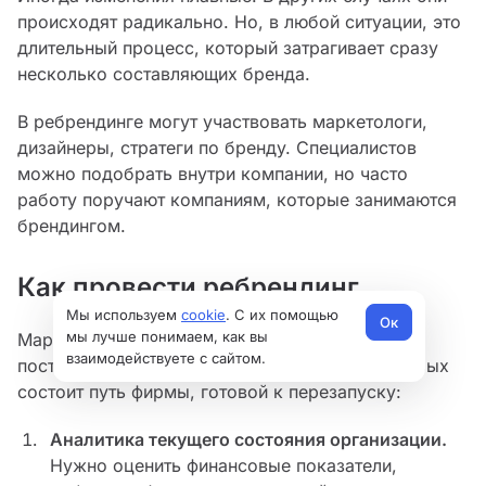
происходят радикально. Но, в любой ситуации, это
длительный процесс, который затрагивает сразу
несколько составляющих бренда.
В ребрендинге могут участвовать маркетологи,
дизайнеры, стратеги по бренду. Специалистов
можно подобрать внутри компании, но часто
работу поручают компаниям, которые занимаются
брендингом.
Как провести ребрендинг
Мы используем
cookie
. С их помощью
Ок
мы лучше понимаем, как вы
Маркетинговую кампанию нужно начать с
взаимодействуете с сайтом.
построения плана. Рассмотрим этапы, из которых
состоит путь фирмы, готовой к перезапуску:
Аналитика текущего состояния организации.
Нужно оценить финансовые показатели,