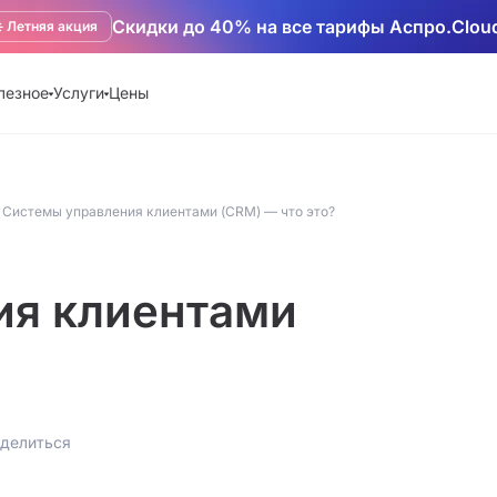
Скидки до 40% на все тарифы Аспро.Clou
️ Летняя акция
лезное
Услуги
Цены
Системы управления клиентами (CRM) — что это?
ия клиентами
делиться