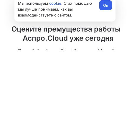
Мы используем
cookie
. С их помощью
Ок
мы лучше понимаем, как вы
взаимодействуете с сайтом.
Оцените премущества работы
Аспро.Cloud уже сегодня
Попробуйте Аспро.Cloud бесплатно 14 дней
Начать бесплатно
Продукты
Управление клиентами (CRM)
Решения