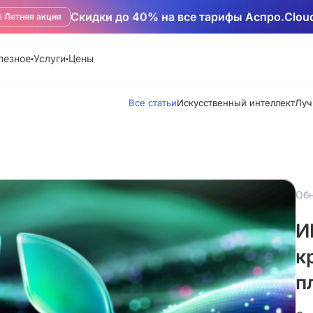
Скидки до 40% на все тарифы Аспро.Clou
️ Летняя акция
лезное
Услуги
Цены
Все статьи
Искусственный интеллект
Луч
Обн
И
к
п