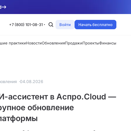
d
+7 (800) 101-08-31
Войти
Начать бесплатно
шие практики
Новости
Обновления
Продажи
Проекты
Финансы
овления
04.08.2026
И-ассистент в Аспро.Cloud —
рупное обновление
латформы