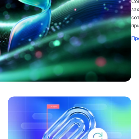
Со
за
со
пр
Пр