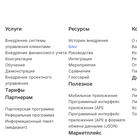
Услуги
Ресурсы
К
Внедрение системы
Истории внедрения
О 
управления клиентами
Блог
Ва
Внедрение финансового учета
Руководства
Ко
Консультации
Интеграции
Ре
Обучение
Мероприятия
От
Демонстрация
Сравнения
Па
Внедрение проектного
Глоссарий
Д
управления
Полезное
Тарифы
Ко
Мобильное приложение
Ли
Партнерам
Программный интерфейс
Ли
приложения (API)
Ас
Партнерская программа
Программный интерфейс
То
Реферальная программа
приложения (API) в формате
Информационный пакет
обмена данными (JSON)
(медиакит)
Маркетплейс