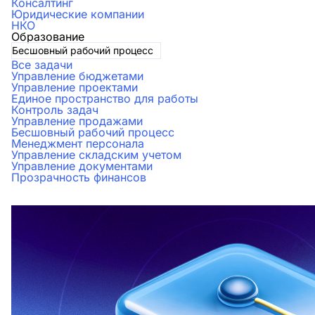
Консалтинг
Юридические компании
НКО
Образование
Бесшовный рабочий процесс
Все задачи
Управление бюджетами
Управление проектами
Единое пространство для работы
Контроль задач
Управление продажами
Бесшовный рабочий процесс
Менеджмент персонала
Управление складским учетом
Управление документами
Прозрачность финансов