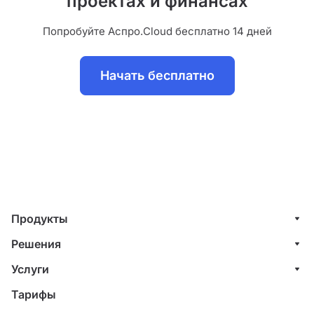
проектах и финансах
Попробуйте Аспро.Cloud бесплатно 14 дней
Начать бесплатно
Продукты
Управление клиентами (CRM)
Решения
Проекты
ИТ-компании
Услуги
Финансы
Строительные компании
Внедрение системы управления клиентами
Тарифы
Счета и акты
Веб-студии