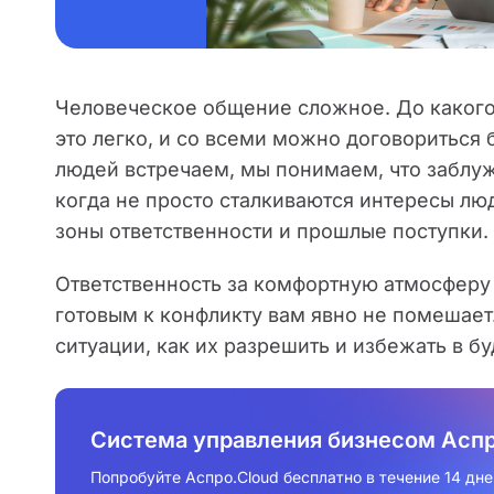
Человеческое общение сложное. До какого-т
это легко, и со всеми можно договориться
людей встречаем, мы понимаем, что заблуж
когда не просто сталкиваются интересы люд
зоны ответственности и прошлые поступки.
Ответственность за комфортную атмосферу 
готовым к конфликту вам явно не помешает.
ситуации, как их разрешить и избежать в б
Система управления бизнесом Аспр
Попробуйте Аспро.Cloud бесплатно в течение 14 дне