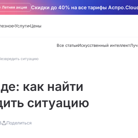
Скидки до 40% на все тарифы Аспро.Clou
️ Летняя акция
лезное
Услуги
Цены
Все статьи
Искусственный интеллект
Луч
обезвредить ситуацию
де: как найти
дить ситуацию
8
Поделиться