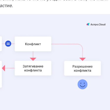
астие.