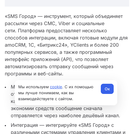
«SMS Город» — инструмент, который объединяет
рассылки через СМС, Viber и социальные
сети. Платформа предоставляет несколько
способов интеграции, включая готовые модули для
amoCRM, 1С, «Битрикс24», YClients и более 200
популярных сервисов, а также программный
интерфейс приложений (API), что позволяет
автоматизировать отправку сообщений через
программы и веб-сайты.
Массовая рассылка — кроме стандартной
Мы используем
cookie
. С их помощью
Ок
мы лучше понимаем, как вы
отправки сообщений сервис предлагает
взаимодействуете с сайтом.
каскадные рассылки VK + Viber + СМС. Для
экономии средств сообщение сначала
отправляется через наиболее дешёвый канал.
Интеграция — интегрируйте «SMS Город» с
различными системами управления клиентами и