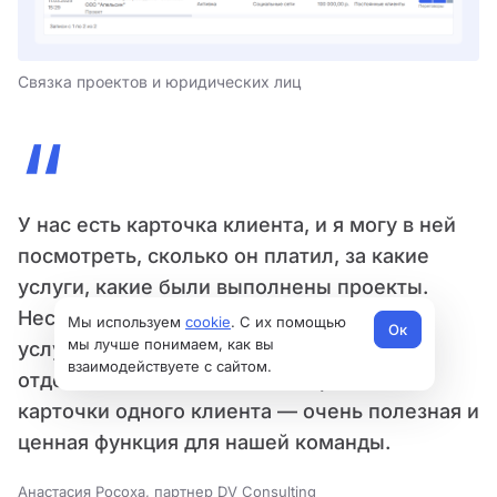
Связка проектов и юридических лиц
“
У нас есть карточка клиента, и я могу в ней
посмотреть, сколько он платил, за какие
услуги, какие были выполнены проекты.
Несмотря на то что мы оказываем много
Мы используем
cookie
. С их помощью
Ок
мы лучше понимаем, как вы
услуг, которые еще и реализуют разные
взаимодействуете с сайтом.
отделы. Такая бесшовность в рамках
карточки одного клиента — очень полезная и
ценная функция для нашей команды.
Анастасия Росоха, партнер DV Consulting