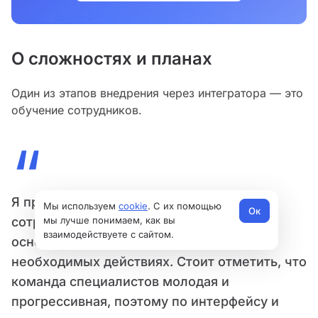
О сложностях и планах
Один из этапов внедрения через интегратора — это
обучение сотрудников.
“
Я провел несколько конф-коллов для
Мы используем
cookie
. С их помощью
Ок
мы лучше понимаем, как вы
сотрудников, на которых рассказывал об
взаимодействуете с сайтом.
основном функционале системы и
необходимых действиях. Стоит отметить, что
команда специалистов молодая и
прогрессивная, поэтому по интерфейсу и