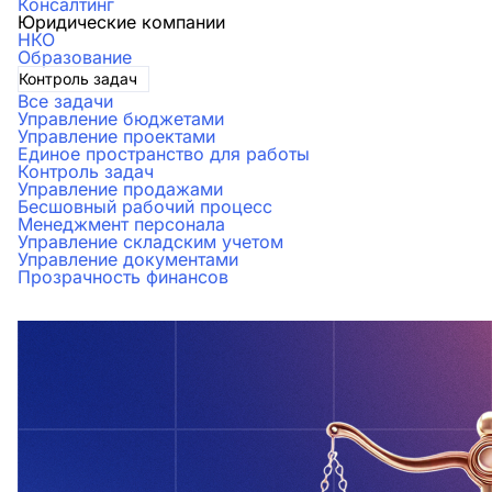
Консалтинг
Юридические компании
НКО
Образование
Контроль задач
Все задачи
Управление бюджетами
Управление проектами
Единое пространство для работы
Контроль задач
Управление продажами
Бесшовный рабочий процесс
Менеджмент персонала
Управление складским учетом
Управление документами
Прозрачность финансов