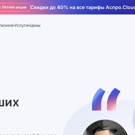
Скидки до 40% на все тарифы Аспро.Clou
️ Летняя акция
лезное
Услуги
Цены
ших