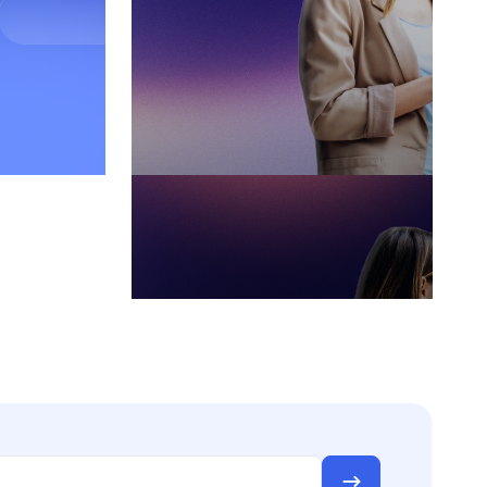
Все задачи
Управление бюджетами
Управление проектами
Единое пространство для работы
Контроль задач
Управление продажами
Бесшовный рабочий процесс
Менеджмент персонала
Управление складским учетом
Управление документами
Прозрачность финансов