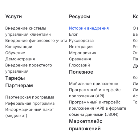
Услуги
Ресурсы
К
Внедрение системы
Истории внедрения
О 
управления клиентами
Блог
Ва
Внедрение финансового учета
Руководства
Ко
Консультации
Интеграции
Ре
Обучение
Мероприятия
От
Демонстрация
Сравнения
Па
Внедрение проектного
Глоссарий
Д
управления
Полезное
Тарифы
Ко
Мобильное приложение
Ли
Партнерам
Программный интерфейс
Ли
приложения (API)
Ас
Партнерская программа
Программный интерфейс
То
Реферальная программа
приложения (API) в формате
Информационный пакет
обмена данными (JSON)
(медиакит)
Маркетплейс
приложений