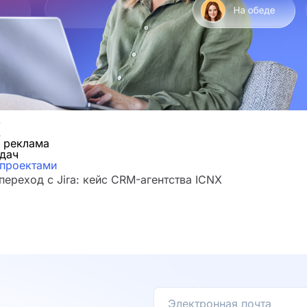
и реклама
адач
 проектами
ереход с Jira: кейс CRM-агентства ICNX