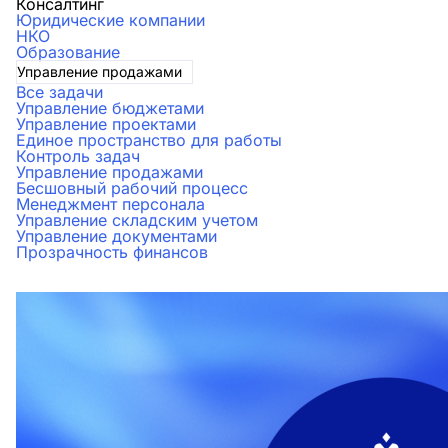
Консалтинг
Юридические компании
НКО
Образование
Управление продажами
Все задачи
Управление бюджетами
Управление проектами
Единое пространство для работы
Контроль задач
Управление продажами
Бесшовный рабочий процесс
Менеджмент персонала
Управление складским учетом
Управление документами
Прозрачность финансов