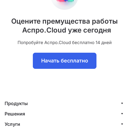
Оцените премущества работы
Аспро.Cloud уже сегодня
Попробуйте Аспро.Cloud бесплатно 14 дней
Начать бесплатно
Продукты
Управление клиентами (CRM)
Решения
Проекты
ИТ-компании
Услуги