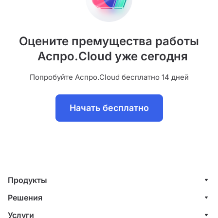
Оцените премущества работы
Аспро.Cloud уже сегодня
Попробуйте Аспро.Cloud бесплатно 14 дней
Начать бесплатно
Продукты
Управление клиентами (CRM)
Решения
Проекты
ИТ-компании
Услуги