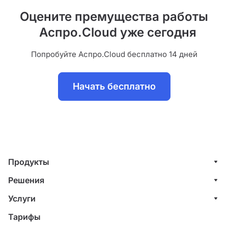
Оцените премущества работы
Аспро.Cloud уже сегодня
Попробуйте Аспро.Cloud бесплатно 14 дней
Начать бесплатно
Продукты
Управление клиентами (CRM)
Решения
Проекты
ИТ-компании
Услуги
Финансы
Строительные компании
Внедрение системы управления клиентами
Тарифы
Счета и акты