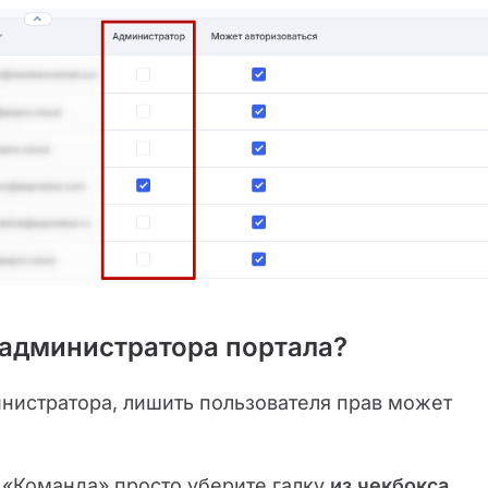
а администратора портала?
нистратора, лишить пользователя прав может
е «Команда» просто уберите галку
из чекбокса